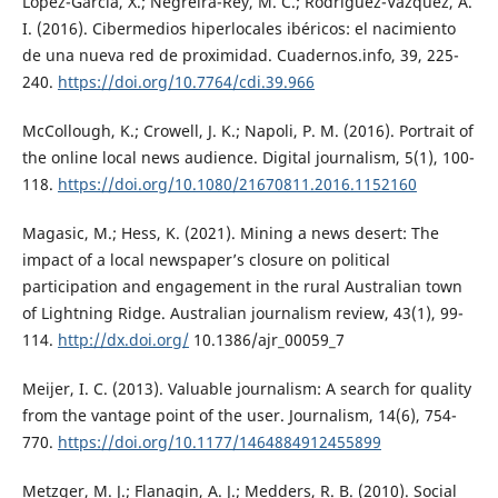
López-García, X.; Negreira-Rey, M. C.; Rodríguez-Vázquez, A.
I. (2016). Cibermedios hiperlocales ibéricos: el nacimiento
de una nueva red de proximidad. Cuadernos.info, 39, 225-
240.
https://doi.org/10.7764/cdi.39.966
McCollough, K.; Crowell, J. K.; Napoli, P. M. (2016). Portrait of
the online local news audience. Digital journalism, 5(1), 100-
118.
https://doi.org/10.1080/21670811.2016.1152160
Magasic, M.; Hess, K. (2021). Mining a news desert: The
impact of a local newspaper’s closure on political
participation and engagement in the rural Australian town
of Lightning Ridge. Australian journalism review, 43(1), 99-
114.
http://dx.doi.org/
10.1386/ajr_00059_7
Meijer, I. C. (2013). Valuable journalism: A search for quality
from the vantage point of the user. Journalism, 14(6), 754-
770.
https://doi.org/10.1177/1464884912455899
Metzger, M. J.; Flanagin, A. J.; Medders, R. B. (2010). Social