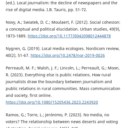
(ed.). Local journalism: the decline of newspapers and the
rise of digital media. I.B. Tauris, pp. 51-72.
Novy, A.; Swiatek, D. C.; Moulaert, F. (2012). Social cohesion:
a conceptual and political elucidation. Urban studies, 49(9),
1873-1889.
https://doi.org/10.1177/0042098012444878
Nygren, G. (2019). Local media ecologies. Nordicom review,
40(2), 51-67.
https://doi.org/10.2478/nor-2019-0026
Perreault, M. F.; Walsh, J. F.; Lincoln, L.; Perreault, G.; Moon,
R. (2023). Everything else is public relations. How rural
journalists draw the boundary between journalism and
public relations in rural communities. Mass communication
and society, first online.
https://doi.org/10.1080/15205436.2023.2243920
Ramos, G.; Torre, L.; Jerónimo, P. (2023). No media, no
voters? The relationship between news deserts and voting