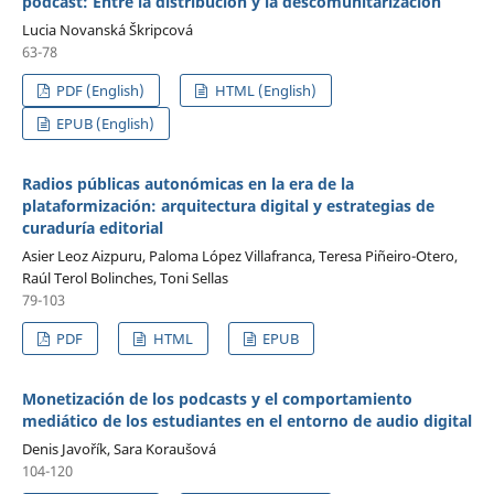
podcast: Entre la distribución y la descomunitarización
Lucia Novanská Škripcová
63-78
PDF (English)
HTML (English)
EPUB (English)
Radios públicas autonómicas en la era de la
plataformización: arquitectura digital y estrategias de
curaduría editorial
Asier Leoz Aizpuru, Paloma López Villafranca, Teresa Piñeiro-Otero,
Raúl Terol Bolinches, Toni Sellas
79-103
PDF
HTML
EPUB
Monetización de los podcasts y el comportamiento
mediático de los estudiantes en el entorno de audio digital
Denis Javořík, Sara Koraušová
104-120