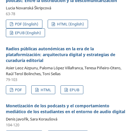
podcast: Entre la distribución y la descomunitarización
Lucia Novanská Škripcová
63-78
PDF (English)
HTML (English)
EPUB (English)
Radios públicas autonómicas en la era de la
plataformización: arquitectura digital y estrategias de
curaduría editorial
Asier Leoz Aizpuru, Paloma López Villafranca, Teresa Piñeiro-Otero,
Raúl Terol Bolinches, Toni Sellas
79-103
PDF
HTML
EPUB
Monetización de los podcasts y el comportamiento
mediático de los estudiantes en el entorno de audio digital
Denis Javořík, Sara Koraušová
104-120