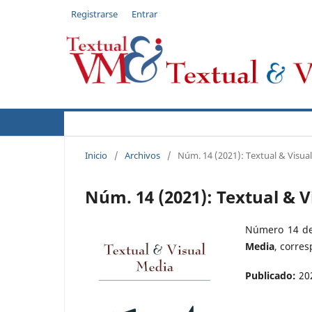
Registrarse
Entrar
Actual
Acerca de
Autores
Políticas
Inicio
/
Archivos
/
Núm. 14 (2021): Textual & Visua
Núm. 14 (2021): Textual & V
Número 14 de 
Media
, corre
Publicado:
20