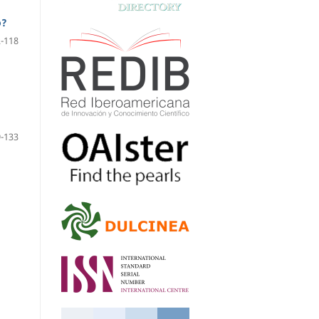
o?
-118
-133