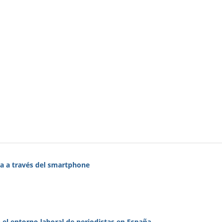
ada a través del smartphone
 el entorno laboral de periodistas en España