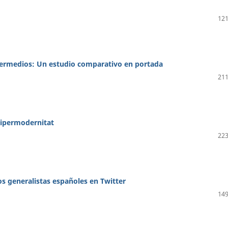
121
ibermedios: Un estudio comparativo en portada
211
 hipermodernitat
223
ios generalistas españoles en Twitter
149